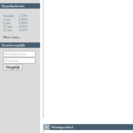
Hypotheekrente
Variabel
2,70%
1 jaar
2,80%
5 jaar
3,80%
10 jaar
4,05%
20 jaar
4,30%
Meer rente...
Taxatievergelijk
Woningaanbod