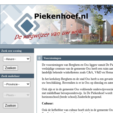
Zoek een woning
Voorzieningen
De voorzieningen van Berghem en Oss liggen vanuit De Pi
veelzijdige centrum van de gemeente Oss heeft een ruim a
landelijk bekende winkelketens zoals C&A, V&D en Hema
Zoek makelaar
In het kerkdorp Berghem en de stad Oss heeft u een gevari
uw beschikking. Bovendien is er in Oss op dinsdag en zate
Ook zijn er in de gemeente Oss voldoende onderwijsvoorzie
met middelbaar beroepsonderwijs. In De Piekenhoef wordt 
horizonschool (brede school) Zuiderlicht geopend.
Cultuur:
Ook de liefhebber van cultuur hoeft zich in de gemeente Oss 