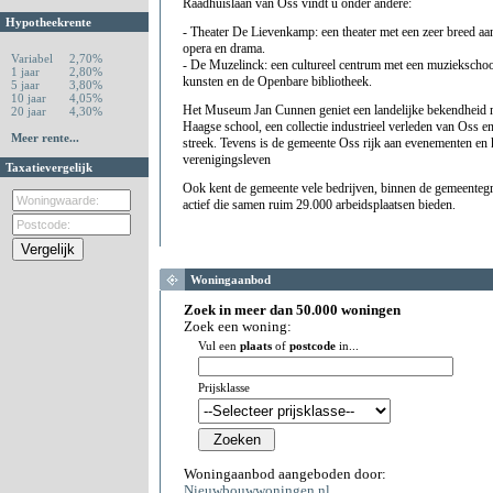
Raadhuislaan van Oss vindt u onder andere:
Hypotheekrente
- Theater De Lievenkamp: een theater met een zeer breed aa
opera en drama.
Variabel
2,70%
- De Muzelinck: een cultureel centrum met een muziekschoo
1 jaar
2,80%
kunsten en de Openbare bibliotheek.
5 jaar
3,80%
10 jaar
4,05%
Het Museum Jan Cunnen geniet een landelijke bekendheid me
20 jaar
4,30%
Haagse school, een collectie industrieel verleden van Oss en
Meer rente...
streek. Tevens is de gemeente Oss rijk aan evenementen en 
verenigingsleven
Taxatievergelijk
Ook kent de gemeente vele bedrijven, binnen de gemeentegr
actief die samen ruim 29.000 arbeidsplaatsen bieden.
Woningaanbod
Zoek in meer dan 50.000 woningen
Zoek een woning:
Vul een
plaats
of
postcode
in...
Prijsklasse
Woningaanbod aangeboden door:
Nieuwbouwwoningen.nl