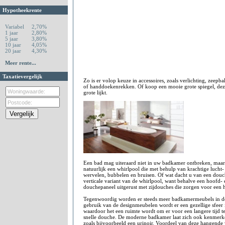
Hypotheekrente
Variabel
2,70%
1 jaar
2,80%
5 jaar
3,80%
10 jaar
4,05%
20 jaar
4,30%
Meer rente...
Taxatievergelijk
Zo is er volop keuze in accessoires, zoals verlichting, zeepba
of handdoekenrekken. Of koop een mooie grote spiegel, de
grote lijkt.
Een bad mag uiteraard niet in uw badkamer ontbreken, maar 
natuurlijk een whirlpool die met behulp van krachtige lucht- 
wervelen, bubbelen en bruisen. Of wat dacht u van een douch
verticale variant van de whirlpool, want behalve een hoofd-
douchepaneel uitgerust met zijdouches die zorgen voor een
Tegenwoordig worden er steeds meer badkamermeubels in de
gebruik van de designmeubelen wordt er een gezellige sfeer
waardoor het een ruimte wordt om er voor een langere tijd te
snelle douche. De moderne badkamer laat zich ook kenmerk
zoals bijvoorbeeld een urinoir. Voordeel van deze hangende 