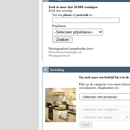
Zoek in meer dan 50.000 woningen
Zoek een woning:
Vul een
plaats
of
postcode
in...
Prijsklasse
Woningaanbod aangeboden door:
Nieuwbouwwoningen.nl
Woningennet.nl
Inrichting
Op zoek naar een bedrijf bij u in de
Klik op de categorie voor meer infor
woonkamers, slaapkamers etc.