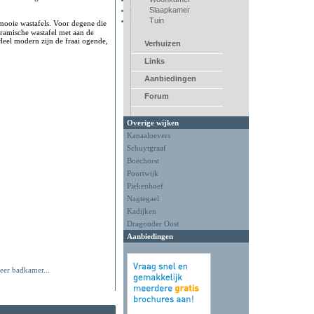
Slaapkamer
Tuin
mooie wastafels. Voor degene die
ramische wastafel met aan de
Heel modern zijn de fraai ogende,
Verhuizen
Links
Aanbiedingen
Forum
Overige wijken
Kanaaloevers
Schuytgraaf
Boechorst
Poortwijk
Piekenhoef
Nagtegael
Kadijken
Dragonder Oost
Aanbiedingen
eer badkamer...