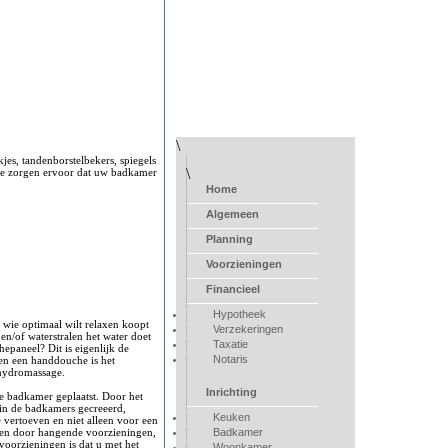
\
kjes, tandenborstelbekers, spiegels
\
ze zorgen ervoor dat uw badkamer
Home
Algemeen
Planning
Voorzieningen
Financieel
Hypotheek
wie optimaal wilt relaxen koopt
Verzekeringen
en/of waterstralen het water doet
Taxatie
epaneel? Dit is eigenlijk de
Notaris
 en een handdouche is het
 hydromassage.
Inrichting
 badkamer geplaatst. Door het
 in de badkamers gecreeerd,
Keuken
 vertoeven en niet alleen voor een
en door hangende voorzieningen,
Badkamer
voorzieningen is dat u met het
Woonkamer