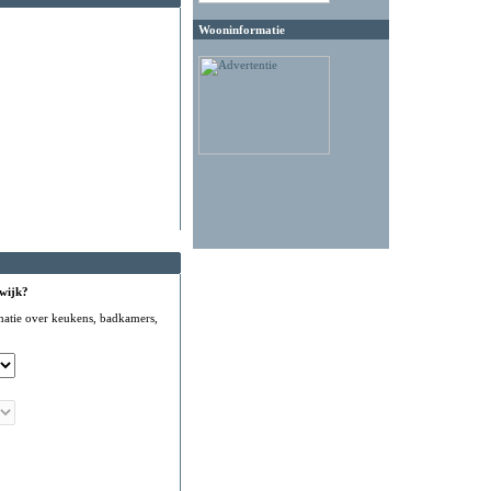
Wooninformatie
 wijk?
matie over keukens, badkamers,