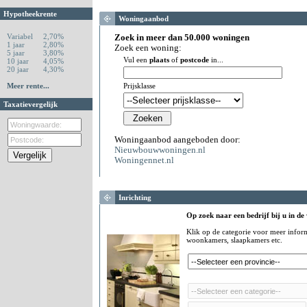
Hypotheekrente
Woningaanbod
Variabel
2,70%
Zoek in meer dan 50.000 woningen
1 jaar
2,80%
Zoek een woning:
5 jaar
3,80%
Vul een
plaats
of
postcode
in...
10 jaar
4,05%
20 jaar
4,30%
Meer rente...
Prijsklasse
Taxatievergelijk
Woningaanbod aangeboden door:
Nieuwbouwwoningen.nl
Woningennet.nl
Inrichting
Op zoek naar een bedrijf bij u in de
Klik op de categorie voor meer infor
woonkamers, slaapkamers etc.