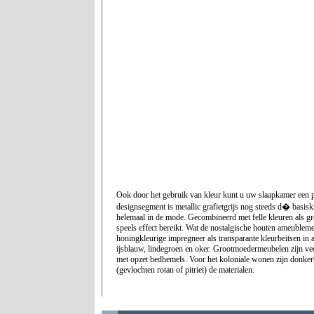
Ook door het gebruik van kleur kunt u uw slaapkamer een p
designsegment is metallic grafietgrijs nog steeds d� basisk
helemaal in de mode. Gecombineerd met felle kleuren als gr
speels effect bereikt. Wat de nostalgische houten ameublemen
honingkleurige impregneer als transparante kleurbeitsen in 
ijsblauw, lindegroen en oker. Grootmoedermeubelen zijn vee
met opzet bedhemels. Voor het koloniale wonen zijn donker
(gevlochten rotan of pitriet) de materialen.