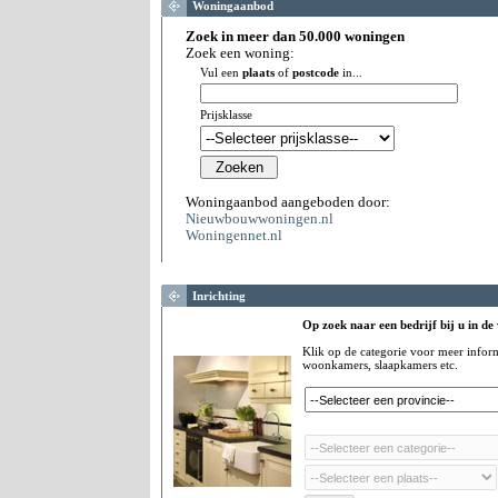
Woningaanbod
Zoek in meer dan 50.000 woningen
Zoek een woning:
Vul een
plaats
of
postcode
in...
Prijsklasse
Woningaanbod aangeboden door:
Nieuwbouwwoningen.nl
Woningennet.nl
Inrichting
Op zoek naar een bedrijf bij u in de
Klik op de categorie voor meer infor
woonkamers, slaapkamers etc.