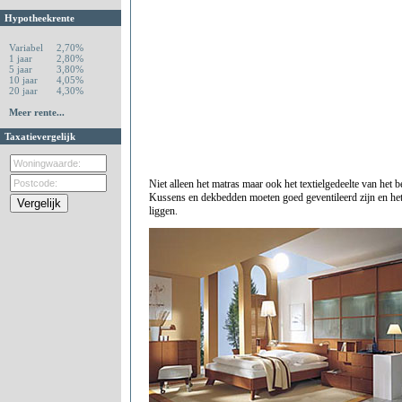
Hypotheekrente
Variabel
2,70%
1 jaar
2,80%
5 jaar
3,80%
10 jaar
4,05%
20 jaar
4,30%
Meer rente...
Taxatievergelijk
Niet alleen het matras maar ook het textielgedeelte van het 
Kussens en dekbedden moeten goed geventileerd zijn en het
liggen.