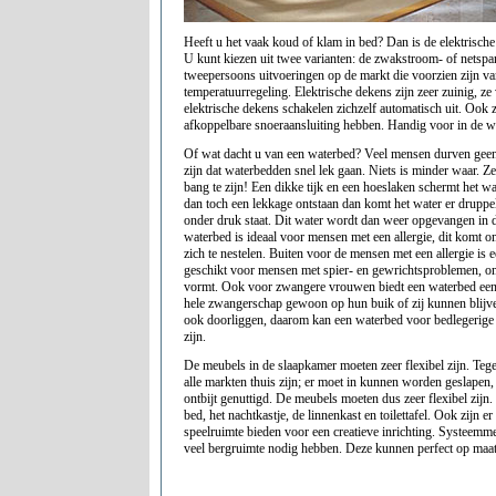
Heeft u het vaak koud of klam in bed? Dan is de elektrische
U kunt kiezen uit twee varianten: de zwakstroom- of netspa
tweepersoons uitvoeringen op de markt die voorzien zijn v
temperatuurregeling. Elektrische dekens zijn zeer zuinig, z
elektrische dekens schakelen zichzelf automatisch uit. Ook z
afkoppelbare snoeraansluiting hebben. Handig voor in de w
Of wat dacht u van een waterbed? Veel mensen durven gee
zijn dat waterbedden snel lek gaan. Niets is minder waar. Ze
bang te zijn! Een dikke tijk en een hoeslaken schermt het w
dan toch een lekkage ontstaan dan komt het water er druppel
onder druk staat. Dit water wordt dan weer opgevangen in 
waterbed is ideaal voor mensen met een allergie, dit komt om
zich te nestelen. Buiten voor de mensen met een allergie is
geschikt voor mensen met spier- en gewrichtsproblemen, om
vormt. Ook voor zwangere vrouwen biedt een waterbed een
hele zwangerschap gewoon op hun buik of zij kunnen blijv
ook doorliggen, daarom kan een waterbed voor bedlegerige
zijn.
De meubels in de slaapkamer moeten zeer flexibel zijn. Te
alle markten thuis zijn; er moet in kunnen worden geslapen,
ontbijt genuttigd. De meubels moeten dus zeer flexibel zijn
bed, het nachtkastje, de linnenkast en toilettafel. Ook zijn e
speelruimte bieden voor een creatieve inrichting. Systeemme
veel bergruimte nodig hebben. Deze kunnen perfect op maa