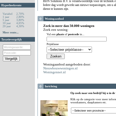
BIJN Solutions B.V. is verantwoordelijk voor de techniek en
Iedere dag wordt gewerkt aan nieuwe toepassingen, om u a
Hypotheekrente
dienst te kunnen zijn.
Variabel
2,70%
1 jaar
2,80%
Woningaanbod
5 jaar
3,80%
10 jaar
4,05%
Zoek in meer dan 50.000 woningen
20 jaar
4,30%
Zoek een woning:
Meer rente...
Vul een
plaats
of
postcode
in...
Taxatievergelijk
Prijsklasse
Woningaanbod aangeboden door:
Nieuwbouwwoningen.nl
Woningennet.nl
Inrichting
Op zoek naar een bedrijf bij u in de
Klik op de categorie voor meer infor
woonkamers, slaapkamers etc.