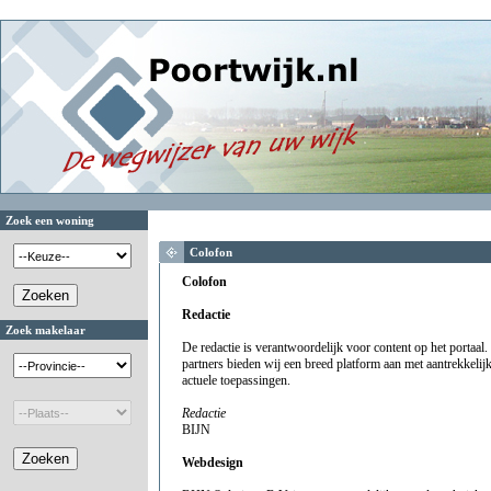
Zoek een woning
Colofon
Colofon
Redactie
Zoek makelaar
De redactie is verantwoordelijk voor content op het portaa
partners bieden wij een breed platform aan met aantrekkelijk
actuele toepassingen.
Redactie
BIJN
Webdesign