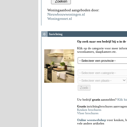
Woningaanbod aangeboden door:
Nieuwbouwwoningen.nl
Woningennet.nl
Inrichting
Op zoek naar een bedrijf bij u in de
Klik op de categorie voor meer infor
woonkamers, slaapkamers etc.
Uw bedrijf
gratis
aanmelden?
Klik hi
Gratis
inrichtingbrochures aanvragen
Keuken brochures
Vloer brochures
Online woonwebshop
voor keuken, b
vele andere artikelen