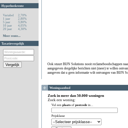
Hypotheekrente
Variabel
2,70%
1 jaar
2,80%
5 jaar
3,80%
10 jaar
4,05%
20 jaar
4,30%
Meer rente...
Taxatievergelijk
Ook stuurt BIJN Solutions nooit reclameboodschappen naa
aangegeven dergelijke berichten niet (meer) te willen ontv
aangeven dat u geen informatie wilt ontvangen van BIJN So
Woningaanbod
Zoek in meer dan 50.000 woningen
Zoek een woning:
Vul een
plaats
of
postcode
in...
Prijsklasse